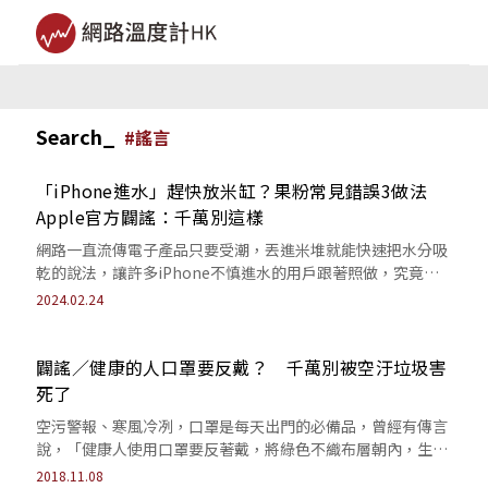
Search_
#
謠言
「iPhone進水」趕快放米缸？果粉常見錯誤3做法
Apple官方闢謠：千萬別這樣
網路一直流傳電子產品只要受潮，丟進米堆就能快速把水分吸
乾的說法，讓許多iPhone不慎進水的用戶跟著照做，究竟這
個方法是否有效，Apple官方日...
2024.02.24
闢謠／健康的人口罩要反戴？ 千萬別被空汙垃圾害
死了
空污警報、寒風冷冽，口罩是每天出門的必備品，曾經有傳言
說，「健康人使用口罩要反著戴，將綠色不織布層朝內，生病
的人則恰好相反」但其實根本不是這樣的...
2018.11.08