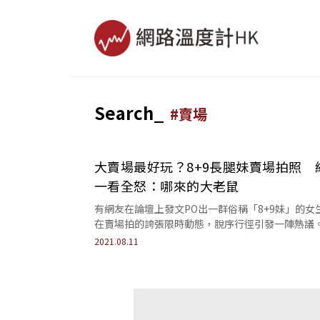
Search_
#
賣場
大賣場最好玩？8+9長腿妹賣場拍照 
一看全怒：哪來的大老鼠
有網友在論壇上發文PO出一群俗稱「8+9妹」的女
在賣場拍的誇張限時動態，脫序行徑引發一陣熱議
2021.08.11