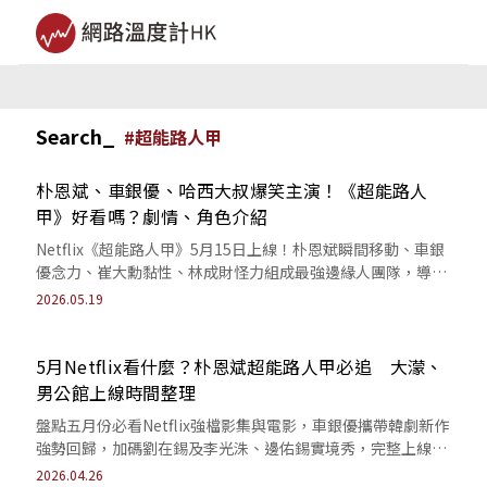
Search_
#
超能路人甲
朴恩斌、車銀優、哈西大叔爆笑主演！《超能路人
甲》好看嗎？劇情、角色介紹
Netflix《超能路人甲》5月15日上線！朴恩斌瞬間移動、車銀
優念力、崔大勳黏性、林成財怪力組成最強邊緣人團隊，導演
幕後訪談、劇情卡司看點懶人包。
2026.05.19
5月Netflix看什麼？朴恩斌超能路人甲必追 大濛、
男公館上線時間整理
盤點五月份必看Netflix強檔影集與電影，車銀優攜帶韓劇新作
強勢回歸，加碼劉在錫及李光洙、邊佑錫實境秀，完整上線日
期懶人包一次為您公開！
2026.04.26