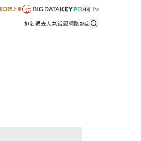
HK
TW
排名調查
人氣話題
網路熱度