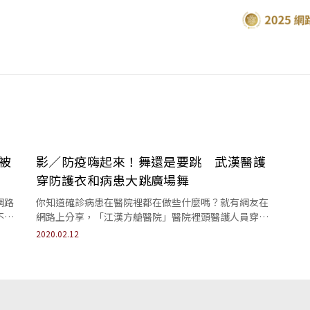
被
影／防疫嗨起來！舞還是要跳 武漢醫護
穿防護衣和病患大跳廣場舞
網路
你知道確診病患在醫院裡都在做些什麼嗎？就有網友在
不少
網路上分享，「江漢方艙醫院」醫院裡頭醫護人員穿著
頭
防護衣與病患大跳廣場舞的畫面...
2020.02.12