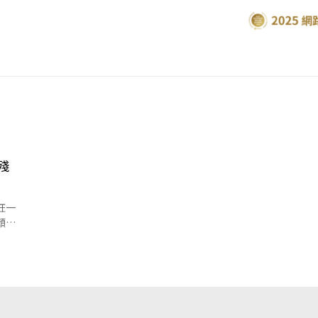
殘
狂一
顏值