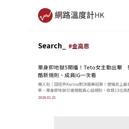
Search_
#
金高恩
單身即地獄5開播！Teto女主動出擊 
酷新規則、成員IG一次看
懶人包｜田徑界Karina對決選美冠軍！號稱史上最
季，單身即地獄引進殘酷真心話規則。收錄13位高
男女職業背景、個人社群帳號與4大必看亮點整理。
2026.01.21