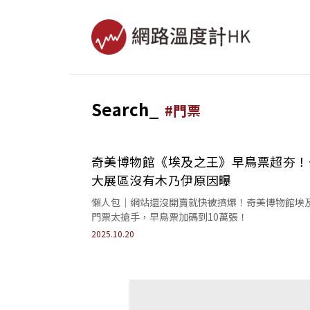
Search_
#
門票
奇美博物館《埃及之王》早鳥票超夯！
大展區沒有木乃伊原因曝
懶人包｜網站還沒開賣就快被擠爆！奇美博物館埃
門票太搶手，早鳥票加碼到10萬張！
2025.10.20