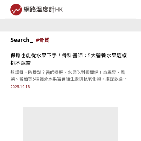
Search_
#
骨質
保骨也能從水果下手！骨科醫師：5大營養水果這樣
挑不踩雷
想護骨、防骨鬆？醫師提醒，水果吃對很關鍵！奇異果、鳳
梨、番茄等5種護骨水果富含維生素與抗氧化物，搭配飲食規
劃，輕鬆養出好骨力。
2025.10.18