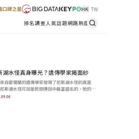
HK
TW
排名調查
人氣話題
網路熱度
斯湖水怪真身曝光？遺傳學家揭面紗
來自愛爾蘭的遺傳學家發現了尼斯湖水怪的真面
尼斯湖水怪可說是民間傳說中最富盛名的，牠的模
終是個傳說。今天就告訴你，「水怪」到底是魚還
.09.06
物！