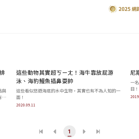
排
這些動物其實超ㄎㄧㄤ！海牛靠放屁游
尼
泳、海豹鰻魚插鼻耍帥
一名
目！
點與
這些看似悠遊海底的水中生物，其實也有不為人知的一
樣始
2019
有哪
面！
是怪
2020.09.11
1