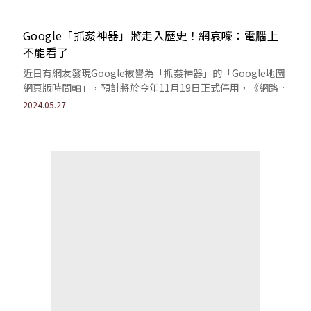
Google「抓姦神器」將走入歷史！網哀嚎：電腦上
不能看了
近日有網友發現Google被譽為「抓姦神器」的「Google地圖
網頁版時間軸」，預計將於今年11月19日正式停用，《網路溫
度計DailyView...
2024.05.27