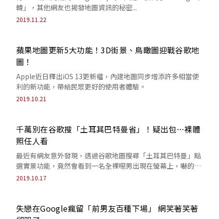
韓」，其他網友也揭發地圖資訊的秘密...
2019.11.22
蘋果地圖更新5大功能！3D街景、鳥瞰圖迎戰谷歌地
圖！
Apple近日釋出iOS 13更新檔，內建地圖同步增添許多相當便
利的新功能，帶給民眾更好的使用者體驗。
2019.10.21
千萬別在谷歌搜「土耳其巴特曼省」！疑出包…裸體
照任人看
最近有網友意外發現，透過谷歌地圖搜尋「土耳其巴特曼」​點
選實景功能，竟然會看到一名全裸噁男出現在螢幕上，嚇的警
告大家「千萬別亂搜」！
2019.10.17
失戀在Google瘋留「前男友百種下場」 網笑著笑著