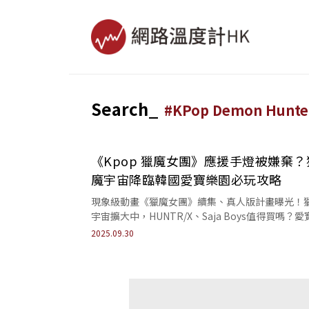
Search_
#
KPop Demon Hunte
《Kpop 獵魔女團》應援手燈被嫌棄？
魔宇宙降臨韓國愛寶樂園必玩攻略
現象級動畫《獵魔女團》續集、真人版計畫曝光！
宇宙擴大中，HUNTR/X、Saja Boys值得買嗎？愛
園獨家周邊及遊玩體驗一次看。
2025.09.30