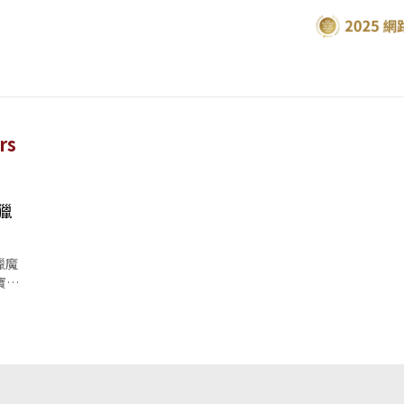
rs
獵
獵魔
寶樂