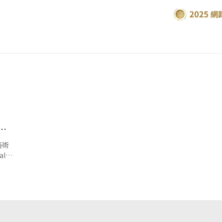
 4
藝術
ll