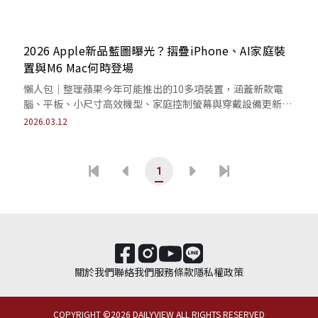
2026 Apple新品藍圖曝光？摺疊iPhone、AI家庭裝
置與M6 Mac何時登場
懶人包｜整理蘋果今年可能推出的10多項裝置，涵蓋新款電
腦、平板、小尺寸高效機型、家庭控制螢幕與穿戴設備更新，
並解析AI生態布局與產品節奏變化。
2026.03.12
1
關於我們
聯絡我們
服務條款
隱私權政策
COPYRIGHT ©
2026
DAILYVIEW ALL RIGHTS RESERVED