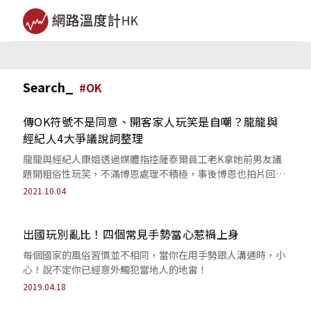
Search_
#
OK
傳OK符號不是同意、開客家人玩笑是自嘲？龍龍與
經紀人4大爭議說詞整理
龍龍與經紀人康姐透過媒體指控薩泰爾員工老K拿她前男友議
題開粗俗性玩笑，不滿博恩處理不積極，事後博恩也拍片回
應，其中龍龍與她的經紀人有幾點說詞讓網...
2021.10.04
出國玩別亂比！四個常見手勢當心惹禍上身
每個國家的風俗習慣並不相同，當你在用手勢跟人溝通時，小
心！說不定你已經意外觸犯當地人的地雷！
2019.04.18