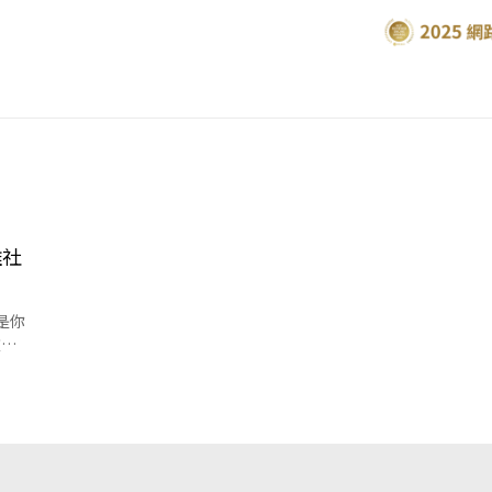
離社
也是你
款？