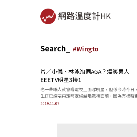
Search_
#
Wingto
片／小儀、林泳淘同AGA？爆笑男人
EEETV明星3接1
​老一輩嘅人就會喺電視上面睇明星，但係今時今日
生仔已經唔再定時定候坐喺電視面前，因為有樣嘢
吸引，呢樣嘢叫做電腦。電腦都唔出奇，最最重要嘅.
2019.11.07