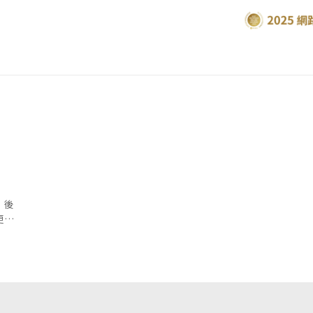
，後
更加
..