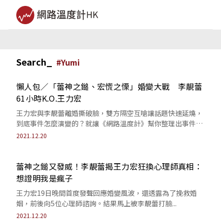
Search_
#
Yumi
懶人包／「蕾神之鎚、宏慌之慄」婚變大戰 李靚蕾
61小時K.O.王力宏
王力宏與李靚蕾離婚撕破臉，雙方隔空互嗆讓話題快速延燒，
到底事件怎麼演變的？就讓《網路溫度計》幫你整理出事件時
間軸吧！
2021.12.20
蕾神之鎚又發威！李靚蕾揭王力宏狂換心理師真相：
想證明我是瘋子
王力宏19日晚間首度發聲回應婚變風波，還透露為了挽救婚
姻，前後向5位心理師諮詢。結果馬上被李靚蕾打臉...
2021.12.20