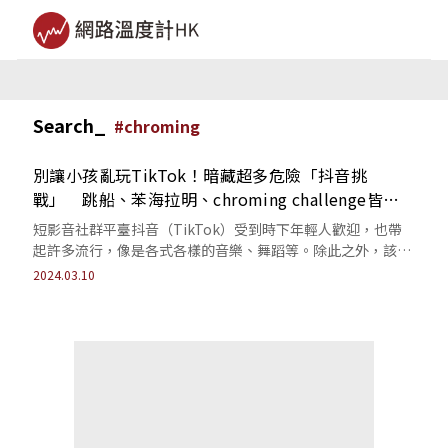
Search_
#
chroming
別讓小孩亂玩TikTok！暗藏超多危險「抖音挑
戰」 跳船、苯海拉明、chroming challenge皆奪
人命
短影音社群平臺抖音（TikTok）受到時下年輕人歡迎，也帶
起許多流行，像是各式各樣的音樂、舞蹈等。除此之外，該平
臺上也流行「抖音挑戰」，經常有人...
2024.03.10