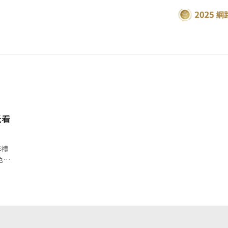
光看
年禮
色讓