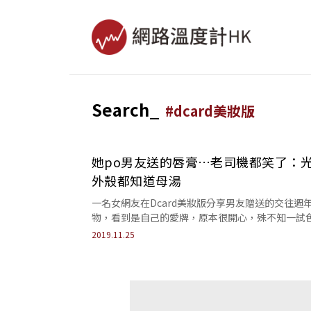
Search_
#
dcard美妝版
她po男友送的唇膏…老司機都笑了：
外殼都知道母湯
一名女網友在Dcard美妝版分享男友贈送的交往週
物，看到是自己的愛牌，原本很開心，殊不知一試
她瞬間崩潰！
2019.11.25