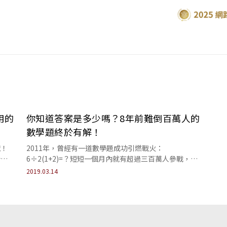
用的
你知道答案是多少嗎？8年前難倒百萬人的
數學題終於有解！
哦！
2011年，曾經有一道數學題成功引燃戰火：
什麼
6÷2(1+2)=？短短一個月內就有超過三百萬人參戰，而
今天睿智的你，知道答案嗎？
2019.03.14