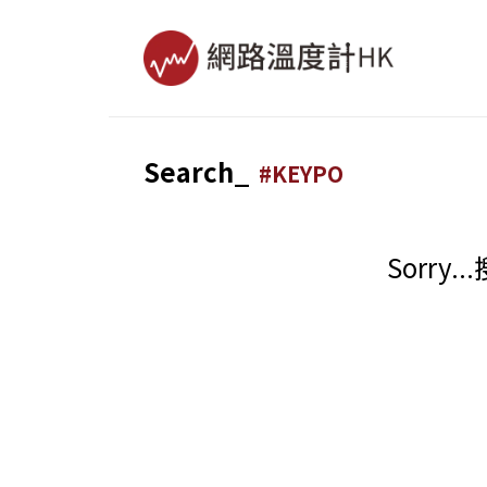
Search_
#
KEYPO
Sorr