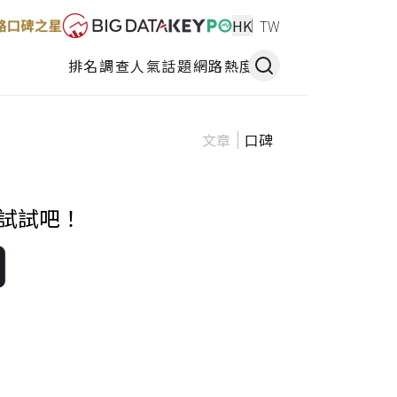
HK
TW
排名調查
人氣話題
網路熱度
文章
口碑
再試試吧！