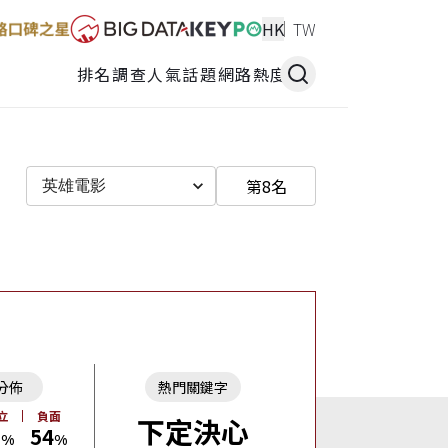
HK
TW
排名調查
人氣話題
網路熱度
第8名
英雄電影
分佈
熱門關鍵字
立
負面
下定決心
1
54
%
%