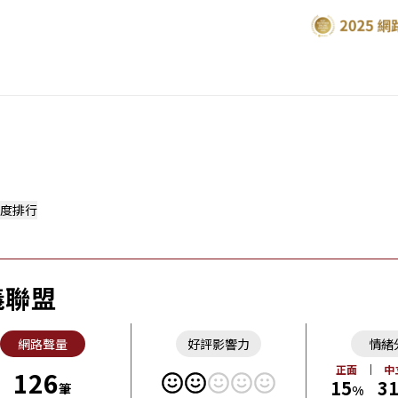
度排行
義聯盟
網路聲量
好評影響力
情緒
正面
中
126
15
3
筆
%