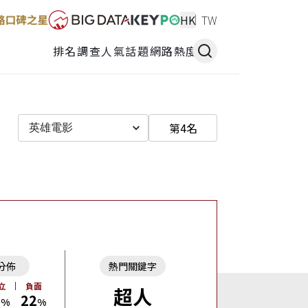
HK
TW
排名調查
人氣話題
網路熱度
第4名
英雄電影
分佈
熱門關鍵字
立
負面
超人
3
22
%
%