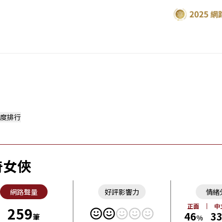
度排行
奇女俠
網路聲量
好評影響力
情緒
正面
中
259
46
3
筆
%