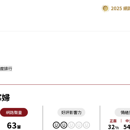
度排行
寡婦
網路聲量
好評影響力
情緒
正面
中
63
32
5
筆
%