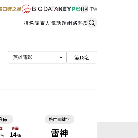
HK
TW
排名調查
人氣話題
網路熱度
第18名
英雄電影
分佈
熱門關鍵字
立
負面
雷神
4
14
%
%