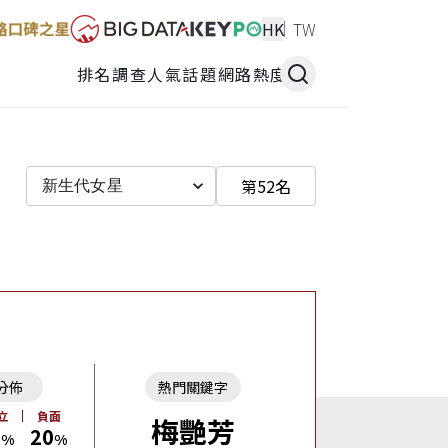
HK
TW
排名調查
人氣話題
網路熱度
第52名
新生代女星
分佈
熱門關鍵字
立
負面
梅艷芳
2
20
%
%