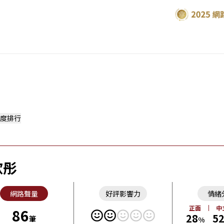
度排行
欣彤
網路聲量
好評影響力
情緒
正面
中
86
28
5
筆
%