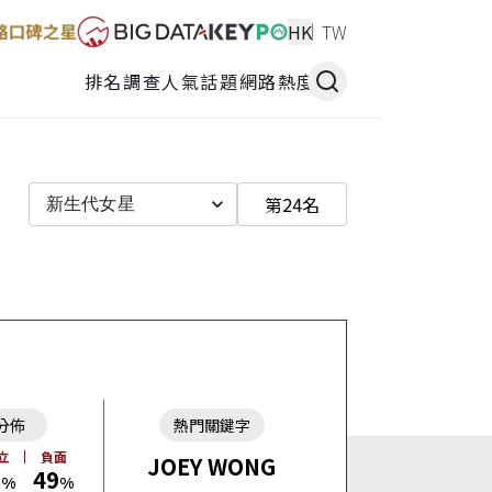
HK
TW
排名調查
人氣話題
網路熱度
第24名
新生代女星
分佈
熱門關鍵字
立
負面
JOEY WONG
6
49
%
%