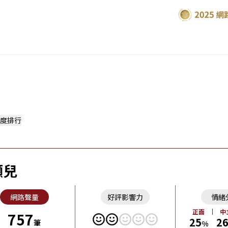
度排行
灝兒
網路聲量
好評影響力
情緒
正面
中
757
25
2
筆
%