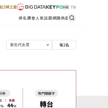
HK
TW
排名調查
人氣話題
網路熱度
第2名
新生代女星
分佈
熱門關鍵字
立
負面
轉台
9
44
%
%