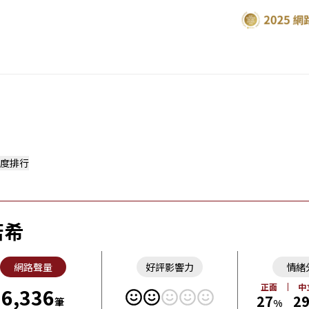
度排行
若希
網路聲量
好評影響力
情緒
正面
中
6,336
27
2
筆
%