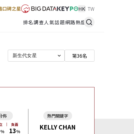
HK
TW
排名調查
人氣話題
網路熱度
第36名
新生代女星
分佈
熱門關鍵字
立
負面
KELLY CHAN
8
13
%
%