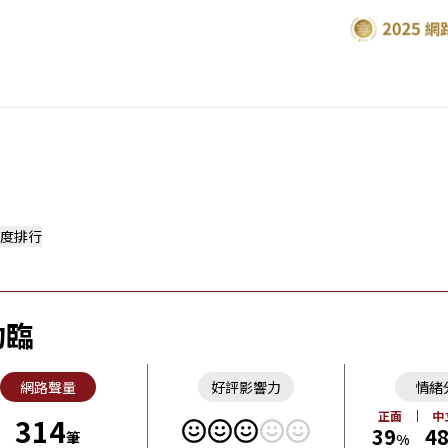
度排行
約臨
網路聲量
好評影響力
情緒
正面
中
314
39
4
筆
%