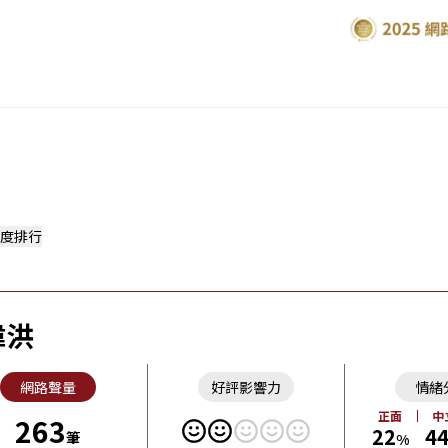
度排行
偉洪
網路聲量
好評影響力
情緒
正面
中
263
22
4
筆
%