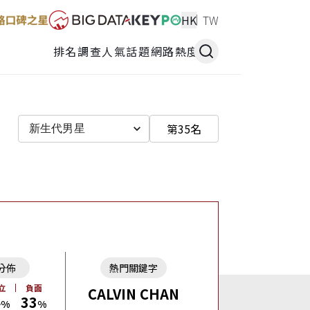
HK
TW
排名調查
人氣話題
網路熱度
第35名
新生代男星
分佈
熱門關鍵字
立
負面
CALVIN CHAN
4
33
%
%