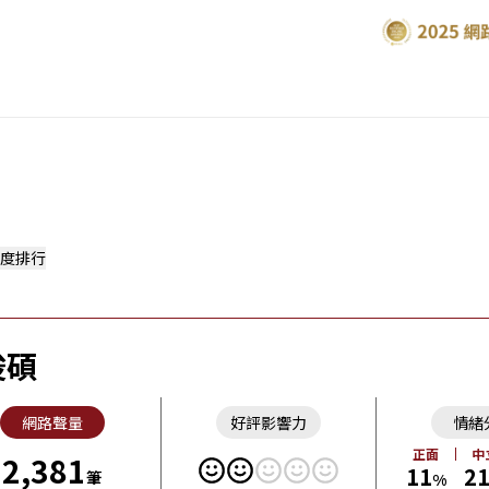
度排行
俊碩
網路聲量
好評影響力
情緒
正面
中
2,381
11
2
筆
%