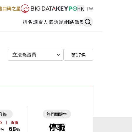
HK
TW
排名調查
人氣話題
網路熱度
第17名
立法會議員
分佈
熱門關鍵字
立
負面
停職
1
68
%
%