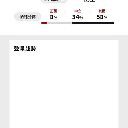
正面
中立
負面
8
34
58
情緒分佈
%
%
%
聲量趨勢