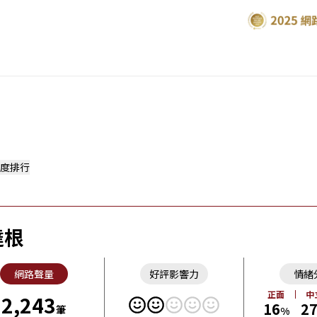
度排行
達根
網路聲量
好評影響力
情緒
正面
中
2,243
16
2
筆
%