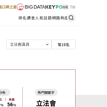
HK
TW
排名調查
人氣話題
網路熱度
第18名
立法會議員
分佈
熱門關鍵字
立
負面
立法會
7
56
%
%