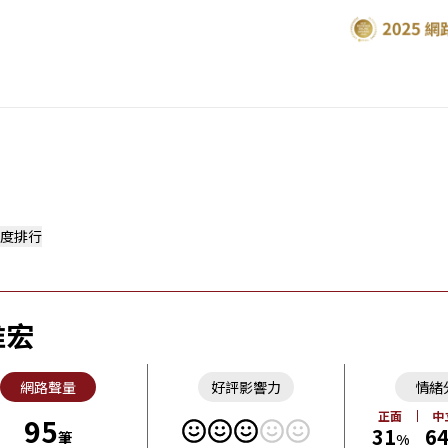
度排行
惟宏
網路聲量
好評影響力
情緒
正面
中
95
31
6
筆
%