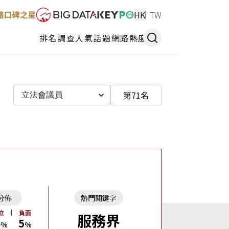
HK
TW
排名調查
人氣話題
網路熱度
第71名
立法會議員
分佈
熱門關鍵字
立
負面
服務界
4
5
%
%