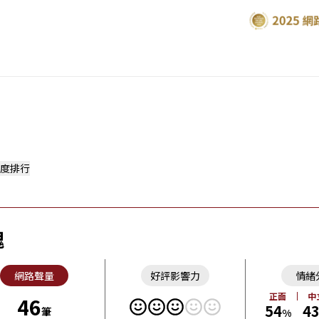
度排行
魂
網路聲量
好評影響力
情緒
正面
中
46
54
4
筆
%