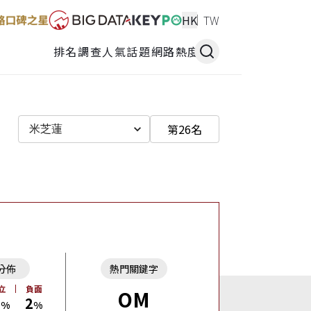
HK
TW
排名調查
人氣話題
網路熱度
第26名
米芝蓮
分佈
熱門關鍵字
立
負面
OM
3
2
%
%