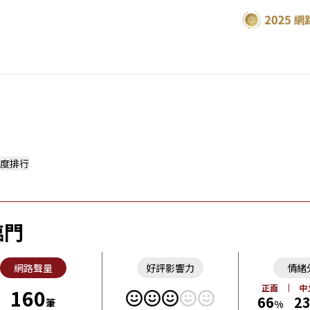
度排行
臨門
網路聲量
好評影響力
情緒
正面
中
160
66
2
筆
%