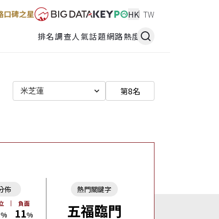
HK
TW
排名調查
人氣話題
網路熱度
第8名
米芝蓮
分佈
熱門關鍵字
立
負面
五福臨門
3
11
%
%