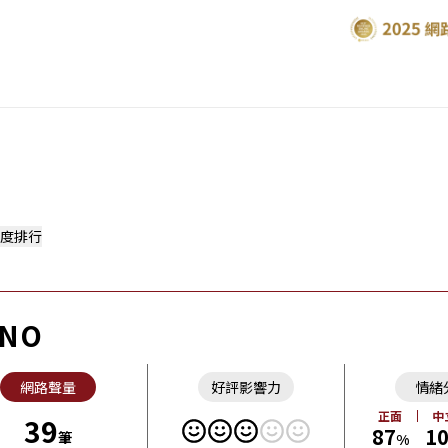
度排行
NO
網路聲量
好評影響力
情緒
正面
中
39
87
1
筆
%