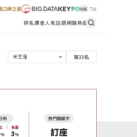
HK
TW
排名調查
人氣話題
網路熱度
第33名
米芝蓮
分佈
熱門關鍵字
立
負面
訂座
0
3
%
%