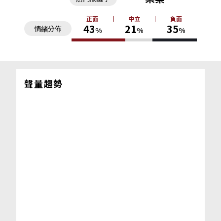
正面
中立
負面
43
21
35
情緒分佈
%
%
%
聲量趨勢