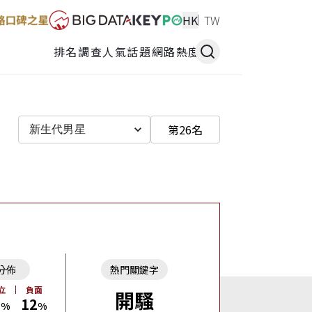
HK
TW
排名調查
人氣話題
網路熱度
第26名
新生代男星
分佈
熱門關鍵字
立
負面
開騷
3
12
%
%