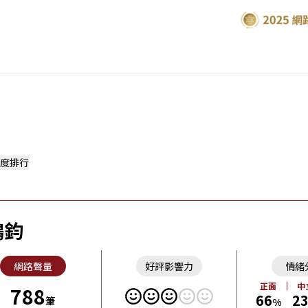
度排行
鴻鈞
網路聲量
好評影響力
情緒
正面
中
788
66
2
筆
%