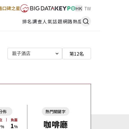
HK
TW
排名調查
人氣話題
網路熱度
第12名
親子酒店
分佈
熱門關鍵字
立
負面
咖啡廳
6
1
%
%