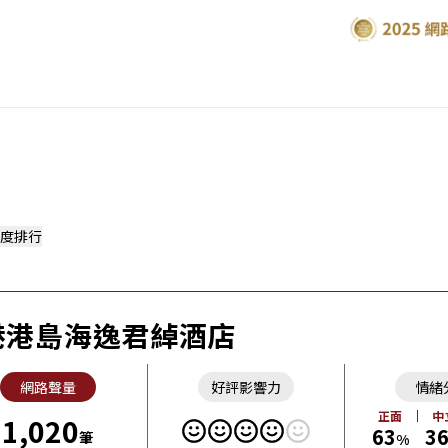
度排行
港港島海逸君綽酒店
網路聲量
好評影響力
情緒
正面
中
1,020
63
3
筆
%