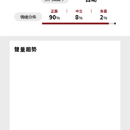
正面
中立
負面
90
8
2
情緒分佈
%
%
%
聲量趨勢