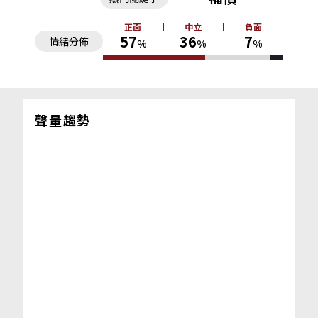
正面
中立
負面
57
36
7
情緒分佈
%
%
%
聲量趨勢