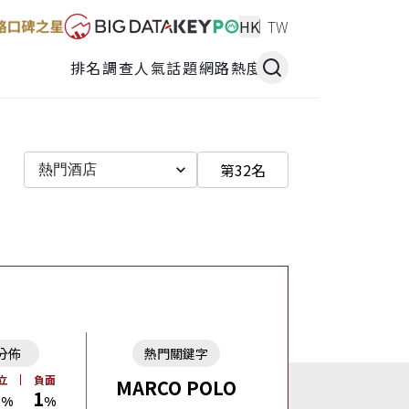
HK
TW
排名調查
人氣話題
網路熱度
第32名
熱門酒店
分佈
熱門關鍵字
立
負面
MARCO POLO
8
1
%
%