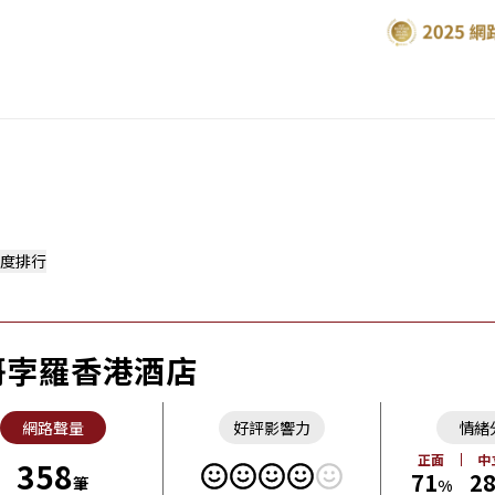
度排行
哥孛羅香港酒店
網路聲量
好評影響力
情緒
正面
中
358
71
2
筆
%