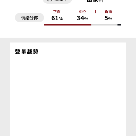
正面
中立
負面
61
34
5
情緒分佈
%
%
%
聲量趨勢