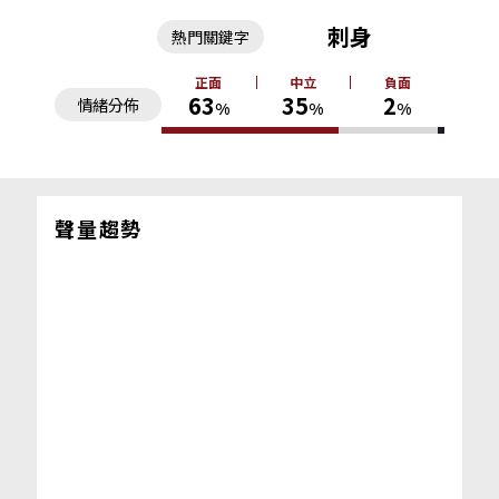
刺身
熱門關鍵字
正面
中立
負面
63
35
2
情緒分佈
%
%
%
聲量趨勢