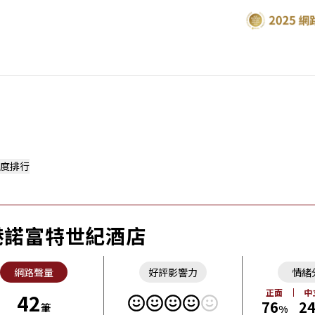
度排行
港諾富特世紀酒店
網路聲量
好評影響力
情緒
正面
中
42
76
2
筆
%