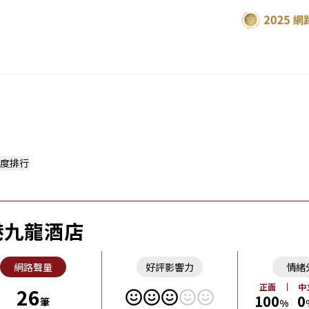
度排行
港九龍酒店
網路聲量
好評影響力
情緒
正面
中
26
100
0
筆
%