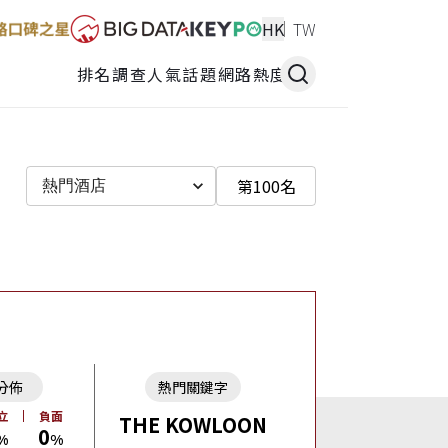
HK
TW
排名調查
人氣話題
網路熱度
第100名
熱門酒店
分佈
熱門關鍵字
立
負面
THE KOWLOON
0
%
%