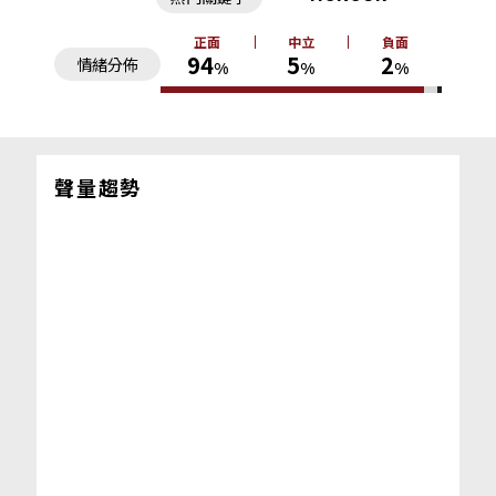
正面
中立
負面
94
5
2
情緒分佈
%
%
%
聲量趨勢