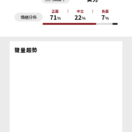
正面
中立
負面
71
22
7
情緒分佈
%
%
%
聲量趨勢