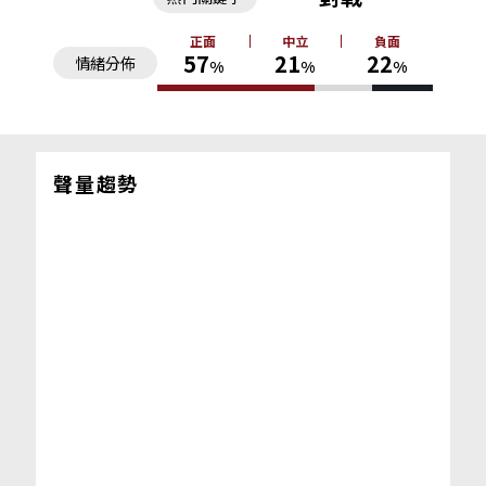
正面
中立
負面
57
21
22
情緒分佈
%
%
%
聲量趨勢