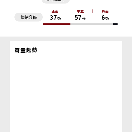
正面
中立
負面
37
57
6
情緒分佈
%
%
%
聲量趨勢