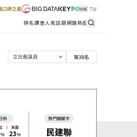
HK
TW
排名調查
人氣話題
網路熱度
第38名
立法會議員
分佈
熱門關鍵字
立
負面
民建聯
0
23
%
%