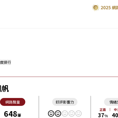
度排行
珮帆
網路聲量
好評影響力
情緒
正面
中
648
37
4
筆
%